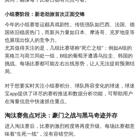
其间，确保每个比赛日都有亮点可看。
小组赛阶段：新老劲旅首次正面交锋
今年的小组赛签运颇具戏剧性。传统强队如巴西、法国、德
国依旧稳居热门，而新兴力量如日本、摩洛哥、克罗地亚等
也展现出惊人的竞争力。
尤其值得关注的是，几组比赛堪称“死亡之组”：例如A组的
英格兰与荷兰同处一组，B组的葡萄牙遭遇乌拉圭、韩国的
挑战。每场比赛都可能左右出线形势，让人无法提前预测结
局。
对于想要实时关注小组赛积分、球队阵容变化的球迷，球迷
宝app提供了详尽的赛程推送和数据分析功能，可帮助用户
在海量信息中快速抓住重点。
淘汰赛焦点对决：豪门之战与黑马奇迹并存
进入淘汰赛后，比赛的激烈程度将再度升级。每场比赛都意
味着“生死一线”，没有容错空间。