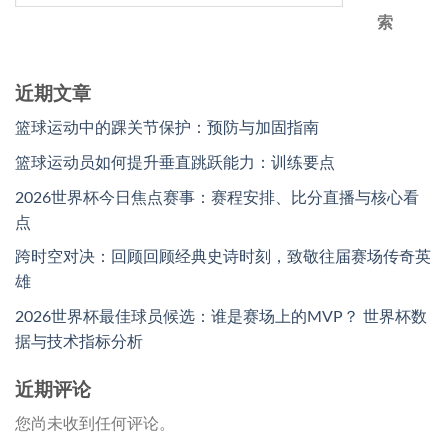
索
近期文章
篮球运动中的踝关节保护：预防与加固指南
篮球运动员如何提升垂直跳跃能力：训练要点
2026世界杯今日焦点赛事：赛程安排、比分直播与核心看
点
跨时空对决：回顾回顾经典史诗时刻，致敬往届赛场传奇英
雄
2026世界杯最佳球员候选：谁是赛场上的MVP？ 世界杯数
据与技术指标分析
近期评论
您尚未收到任何评论。