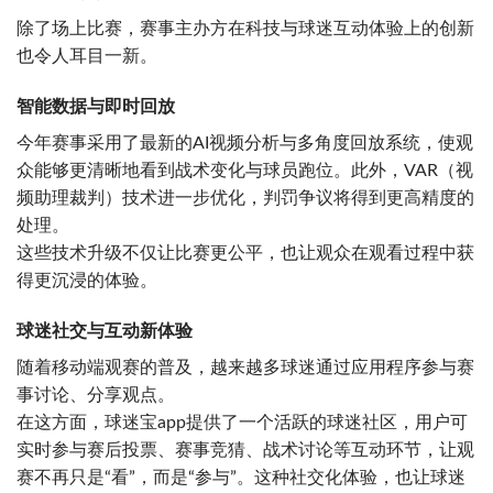
除了场上比赛，赛事主办方在科技与球迷互动体验上的创新
也令人耳目一新。
智能数据与即时回放
今年赛事采用了最新的AI视频分析与多角度回放系统，使观
众能够更清晰地看到战术变化与球员跑位。此外，VAR（视
频助理裁判）技术进一步优化，判罚争议将得到更高精度的
处理。
这些技术升级不仅让比赛更公平，也让观众在观看过程中获
得更沉浸的体验。
球迷社交与互动新体验
随着移动端观赛的普及，越来越多球迷通过应用程序参与赛
事讨论、分享观点。
在这方面，球迷宝app提供了一个活跃的球迷社区，用户可
实时参与赛后投票、赛事竞猜、战术讨论等互动环节，让观
赛不再只是“看”，而是“参与”。这种社交化体验，也让球迷