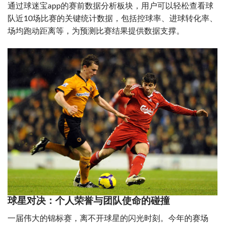
通过球迷宝app的赛前数据分析板块，用户可以轻松查看球
队近10场比赛的关键统计数据，包括控球率、进球转化率、
场均跑动距离等，为预测比赛结果提供数据支撑。
球星对决：个人荣誉与团队使命的碰撞
一届伟大的锦标赛，离不开球星的闪光时刻。今年的赛场