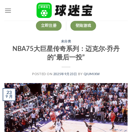
跳
到
内
容
立即注册
登陆游戏
未分类
NBA75大巨星传奇系列：迈克尔·乔丹
的“最后一投”
POSTED ON
2025年9月23日
BY
QIUMIXW
23
9 月