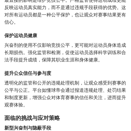
最直接的影响是维护竞技公平。严格监管使得运动成绩更能
反映运动员真实能力，而不是通过违规手段获得的优势。这
对所有运动员都是一种公平保护，也让观众对赛事结果更有
信心。
保护运动员健康
兴奋剂的使用不仅影响竞技公平，更可能对运动员身体造成
长期损伤。强化监管和检测，促使运动员选择科学训练和合
法手段提升成绩，保障其职业生涯和身体健康。
提升公众信任与参与度
透明化的监管和公开的违规处理机制，让观众感受到赛事的
公平与公正。平台如懂球帝会通过报道违规处理、处罚结果
和制度更新，增强公众对体育赛事的信任和关注，进而提升
观赛体验。
面临的挑战与应对策略
新型兴奋剂与隐蔽手段