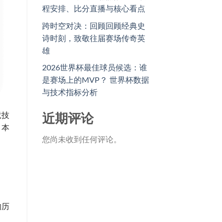
程安排、比分直播与核心看点
跨时空对决：回顾回顾经典史
诗时刻，致敬往届赛场传奇英
雄
2026世界杯最佳球员候选：谁
是赛场上的MVP？ 世界杯数据
与技术指标分析
竞技
近期评论
。本
您尚未收到任何评论。
的历