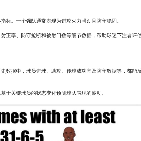
心指标。一个强队通常表现为进攻火力强劲且防守稳固。
、射正率、防守抢断和被射门数等细节数据，帮助球迷下注者评
历史数据中，球员进球、助攻、传球成功率及防守数据等，都能
以基于关键球员的状态变化预测球队表现的波动。