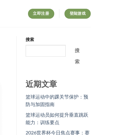
立即注册
登陆游戏
搜索
搜
索
近期文章
篮球运动中的踝关节保护：预
防与加固指南
篮球运动员如何提升垂直跳跃
能力：训练要点
2026世界杯今日焦点赛事：赛