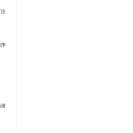
下注
间序
为潜