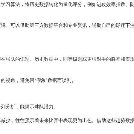
器学习算法，将历史数据转化为量化评分，例如进攻效率指数、
逻辑，可以借助第三方数据平台和专业资讯，辅助自己的球迷下
潜在强队的识别。历史数据中，同等级别或更强对手的胜率和表
的视角，避免因“假象”数据而误判。
序列分析，能揭示球队潜力。
球减少，往往预示着未来比赛中表现更为出色。借助这些趋势数