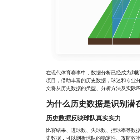
在现代体育赛事中，数据分析已经成为判
项目，借助丰富的历史数据，球迷和专业
文将从历史数据的类型、分析方法及实际
为什么历史数据是识别潜
历史数据反映球队真实实力
比赛结果、进球数、失球数、控球率等数
史数据，可以剖析球队的稳定性、攻防效