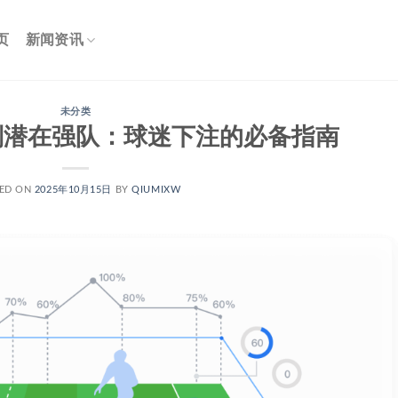
页
新闻资讯
未分类
别潜在强队：球迷下注的必备指南
ED ON
2025年10月15日
BY
QIUMIXW